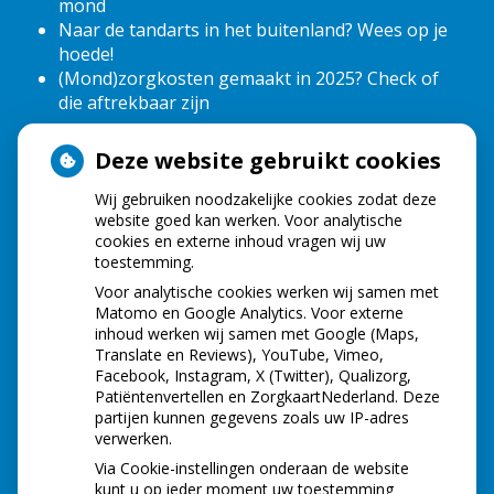
mond
Naar de tandarts in het buitenland? Wees op je
hoede!
(Mond)zorgkosten gemaakt in 2025? Check of
die aftrekbaar zijn
Deze website gebruikt cookies
HOE GEZOND IS JE MOND?
Wij gebruiken noodzakelijke cookies zodat deze
website goed kan werken. Voor analytische
cookies en externe inhoud vragen wij uw
toestemming.
Voor analytische cookies werken wij samen met
Matomo en Google Analytics. Voor externe
inhoud werken wij samen met Google (Maps,
Translate en Reviews), YouTube, Vimeo,
Facebook, Instagram, X (Twitter), Qualizorg,
Patiëntenvertellen en ZorgkaartNederland. Deze
partijen kunnen gegevens zoals uw IP-adres
verwerken.
Via Cookie-instellingen onderaan de website
kunt u op ieder moment uw toestemming