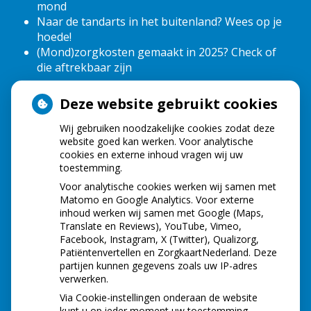
mond
Naar de tandarts in het buitenland? Wees op je
hoede!
(Mond)zorgkosten gemaakt in 2025? Check of
die aftrekbaar zijn
Deze website gebruikt cookies
HOE GEZOND IS JE MOND?
Wij gebruiken noodzakelijke cookies zodat deze
website goed kan werken. Voor analytische
cookies en externe inhoud vragen wij uw
toestemming.
Voor analytische cookies werken wij samen met
Matomo en Google Analytics. Voor externe
inhoud werken wij samen met Google (Maps,
Translate en Reviews), YouTube, Vimeo,
Facebook, Instagram, X (Twitter), Qualizorg,
Patiëntenvertellen en ZorgkaartNederland. Deze
partijen kunnen gegevens zoals uw IP-adres
verwerken.
Via Cookie-instellingen onderaan de website
kunt u op ieder moment uw toestemming