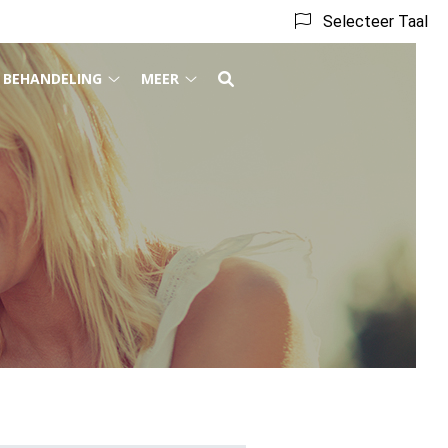
Selecteer Taal
BEHANDELING
MEER
ieven
Behandeling
Meer
bmenu
submenu
submenu