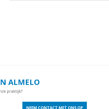
IN ALMELO
nze praktijk?
NEEM CONTACT MET ONS OP