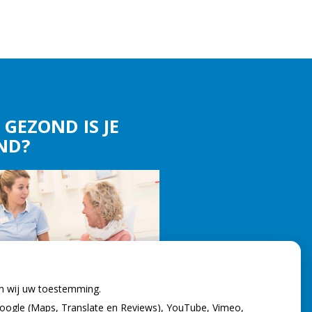
 GEZOND IS JE
ND?
en wij uw toestemming.
oogle (Maps, Translate en Reviews), YouTube, Vimeo,