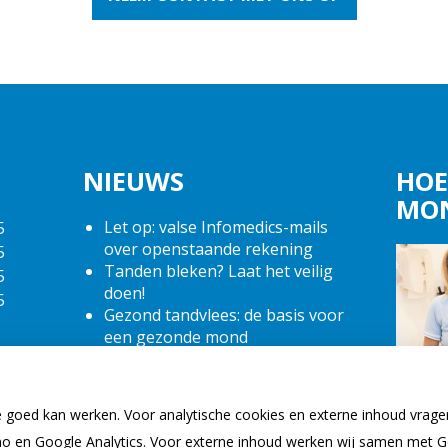
NIEUWS
HOE
MO
Let op: valse Infomedics-mails
5
over openstaande rekening
5
Tanden bleken? Laat het veilig
5
doen!
5
Gezond tandvlees: de basis voor
een gezonde mond
Naar de tandarts in het
buitenland? Wees op je hoede!
(Mond)zorgkosten gemaakt in
e goed kan werken. Voor analytische cookies en externe inhoud vrag
2025? Check of die aftrekbaar zijn
 en Google Analytics. Voor externe inhoud werken wij samen met G