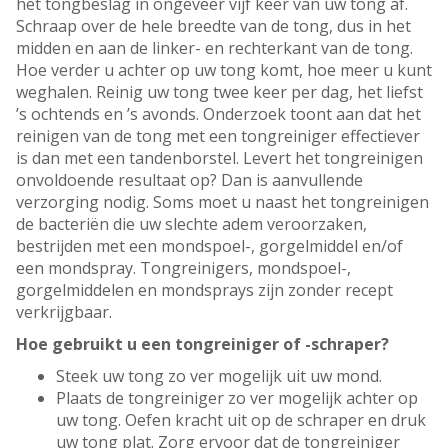
het tongbeslag in ongeveer vijf keer van uw tong af.
Schraap over de hele breedte van de tong, dus in het
midden en aan de linker- en rechterkant van de tong.
Hoe verder u achter op uw tong komt, hoe meer u kunt
weghalen. Reinig uw tong twee keer per dag, het liefst
’s ochtends en ’s avonds. Onderzoek toont aan dat het
reinigen van de tong met een tongreiniger effectiever
is dan met een tandenborstel. Levert het tongreinigen
onvoldoende resultaat op? Dan is aanvullende
verzorging nodig. Soms moet u naast het tongreinigen
de bacteriën die uw slechte adem veroorzaken,
bestrijden met een mondspoel-, gorgelmiddel en/of
een mondspray. Tongreinigers, mondspoel-,
gorgelmiddelen en mondsprays zijn zonder recept
verkrijgbaar.
Hoe gebruikt u een tongreiniger of -schraper?
Steek uw tong zo ver mogelijk uit uw mond.
Plaats de tongreiniger zo ver mogelijk achter op
uw tong. Oefen kracht uit op de schraper en druk
uw tong plat. Zorg ervoor dat de tongreiniger