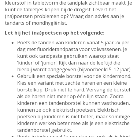
kleurstof in tabletvorm die tandplak zichtbaar maakt. Je
kunt de tabletjes kopen bij de drogist. Levert het
(na)poetsen problemen op? Vraag dan advies aan je
tandarts of mondhygiënist.
Let bij het (na)poetsen op het volgende:
Poets de tanden van kinderen vanaf 5 jaar 2x per
dag met fluoridetandpasta voor volwassenen. Je
kunt ook tandpasta gebruiken waarop staat
‘kinder’ of ‘junior’. Kijk dan naar de leeftijd die
hierbij wordt aangegeven (bijvoorbeeld 5-12 jaar).
Gebruik een speciale borstel voor de kindermond.
Kies een variant met zachte haren en een kleine
borstelkop. Druk niet te hard. Vervang de borstel
als de haren niet meer op één lijn staan. Zodra
kinderen een tandenborstel kunnen vasthouden,
kunnen ze ook elektrisch poetsen. Elektrisch
poetsen bij kinderen is niet beter, maar sommige
kinderen werken beter mee als je een elektrische
tandenborstel gebruikt.
Poets in ieder geval 1x per dag na, ook als je kind