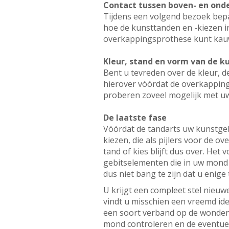
Contact tussen boven- en ond
Tijdens een volgend bezoek bepa
hoe de kunsttanden en -kiezen 
overkappingsprothese kunt kau
Kleur, stand en vorm van de 
Bent u tevreden over de kleur, 
hierover vóórdat de overkapping
proberen zoveel mogelijk met u
De laatste fase
Vóórdat de tandarts uw kunstgebi
kiezen, die als pijlers voor de 
tand of kies blijft dus over. Het
gebitselementen die in uw mond z
dus niet bang te zijn dat u enige
U krijgt een compleet stel nieu
vindt u misschien een vreemd ide
een soort verband op de wonden.
mond controleren en de eventuel