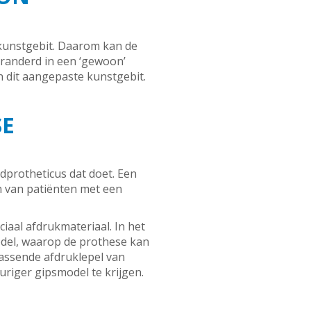
 kunstgebit. Daarom kan de
randerd in een ‘gewoon’
n dit aangepaste kunstgebit.
SE
dprotheticus dat doet. Een
n van patiënten met een
aal afdrukmateriaal. In het
odel, waarop de prothese kan
assende afdruklepel van
iger gipsmodel te krijgen.