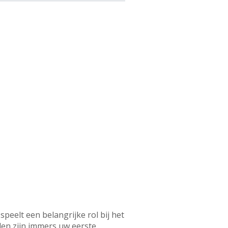
eelt een belangrijke rol bij het
den zijn immers uw eerste