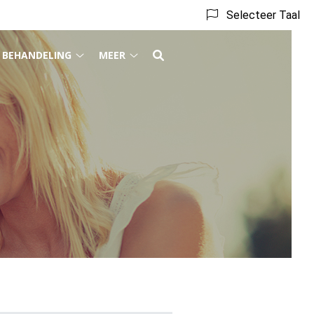
Selecteer Taal
BEHANDELING
MEER
ieven
Behandeling
Meer
bmenu
submenu
submenu