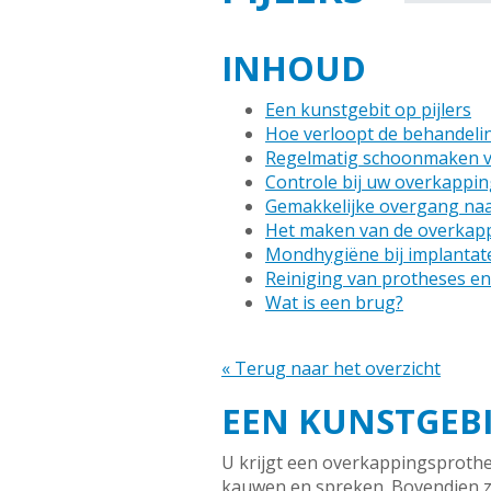
INHOUD
Een kunstgebit op pijlers
Hoe verloopt de behandeli
Regelmatig schoonmaken v
Controle bij uw overkappi
Gemakkelijke overgang naa
Het maken van de overkap
Mondhygiëne bij implantat
Reiniging van protheses en
Wat is een brug?
« Terug naar het overzicht
EEN KUNSTGEBIT
U krijgt een overkappingsprothes
kauwen en spreken. Bovendien zi