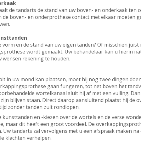
erkaak
alt de tandarts de stand van uw boven- en onderkaak ten op
in de boven- en onderprothese contact met elkaar moeten 
wen.
kunsttanden
de vorm en de stand van uw eigen tanden? Of misschien juist
sprothese wordt gemaakt. Uw behandelaar kan u hierin natuu
w wensen rekening te houden.
t in uw mond kan plaatsen, moet hij nog twee dingen doen. E
overkappingsprothese gaan fungeren, tot net boven het tandvl
 voorbehandelde wortelkanaal sluit hij af met een vulling. Da
ijn blijven staan. Direct daarop aansluitend plaatst hij de
 tijd zonder tanden zult rondlopen.
we kunsttanden en -kiezen over de wortels en de verse wond
e, maar dit heeft een groot voordeel. De overkappingsprothe
 Uw tandarts zal vervolgens met u een afspraak maken na é
e klachten verhelpen.