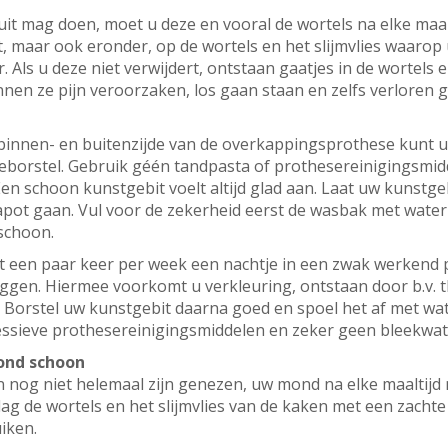
it mag doen, moet u deze en vooral de wortels na elke maal
, maar ook eronder, op de wortels en het slijmvlies waarop 
. Als u deze niet verwijdert, ontstaan gaatjes in de wortels
nen ze pijn veroorzaken, los gaan staan en zelfs verloren 
binnen- en buitenzijde van de overkappingsprothese kunt u
eborstel. Gebruik géén tandpasta of prothesereinigingsmid
en schoon kunstgebit voelt altijd glad aan. Laat uw kunstge
apot gaan. Vul voor de zekerheid eerst de wasbak met water
schoon.
 een paar keer per week een nachtje in een zwak werkend 
ggen. Hiermee voorkomt u verkleuring, ontstaan door b.v. t
 Borstel uw kunstgebit daarna goed en spoel het af met wat
ssieve prothesereinigingsmiddelen en zeker geen bleekwat
ond schoon
n nog niet helemaal zijn genezen, uw mond na elke maaltijd
g de wortels en het slijmvlies van de kaken met een zachte
iken.