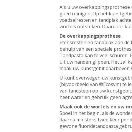
Als u uw overkappingsprothese u
goed reinigen. Op het kunstgebit
voedselresten en tandplak achter
wortels ontsteken. Daardoor kun
De overkappingsprothese
Etensresten en tandplak aan de 
behulp van een speciale prothes
Tandpasta kan te veel schuren. E
uit uw handen glippen. Het zal k
maak uw kunstgebit daarboven 
U kunt overwegen uw kunstgebit
(bijvoorbeeld van ®Ecosym) te le
van tandsteen op uw kunstgebit.
heet water en gebruik geen agre
Maak ook de wortels en uw m
Spoel in het begin, als de wonde
daarna minstens twee keer per da
gewone fluoridetandpasta gebru