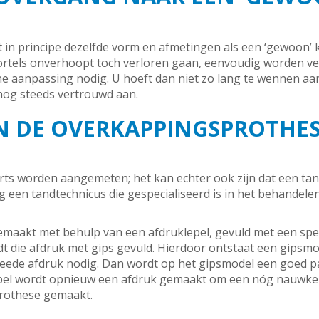
in principe dezelfde vorm en afmetingen als een ‘gewoon’
ortels onverhoopt toch verloren gaan, eenvoudig worden ve
eine aanpassing nodig. U hoeft dan niet zo lang te wennen aa
nog steeds vertrouwd aan.
N DE OVERKAPPINGSPROTHE
ts worden aangemeten; het kan echter ook zijn dat een tan
g een tandtechnicus die gespecialiseerd is in het behandele
maakt met behulp van een afdruklepel, gevuld met een speci
t die afdruk met gips gevuld. Hierdoor ontstaat een gipsm
eede afdruk nodig. Dan wordt op het gipsmodel een goed p
pel wordt opnieuw een afdruk gemaakt om een nóg nauwkeur
rothese gemaakt.