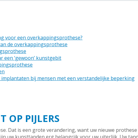
ng voor een overkappingsprothese?
an de overkappingsprothese
ngsprothese
r een ‘gewoon’ kunstgebit
pingsprothese
en
 implantaten bij mensen met een verstandelijke beperking
 OP PIJLERS
e. Dat is een grote verandering, want uw nieuwe prothese sp
jn uw kunsttanden erg belangrijk voor uw uiterlijk. Uw tan