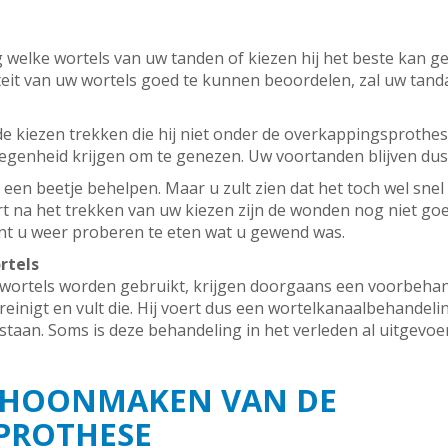
g welke wortels van uw tanden of kiezen hij het beste kan ge
eit van uw wortels goed te kunnen beoordelen, zal uw tand
de kiezen trekken die hij niet onder de overkappingsprothes
egenheid krijgen om te genezen. Uw voortanden blijven dus
n een beetje behelpen. Maar u zult zien dat het toch wel sn
Kort na het trekken van uw kiezen zijn de wonden nog niet g
nt u weer proberen te eten wat u gewend was.
rtels
wortels worden gebruikt, krijgen doorgaans een voorbehand
einigt en vult die. Hij voert dus een wortelkanaalbehandelin
taan. Soms is deze behandeling in het verleden al uitgevoer
CHOONMAKEN VAN DE
PROTHESE