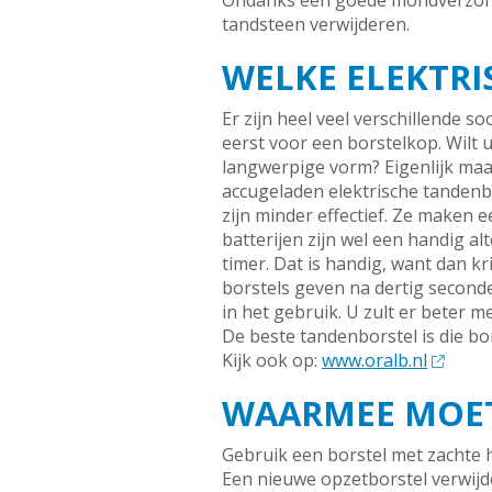
Ondanks een goede mondverzorgi
tandsteen verwijderen.
WELKE ELEKTRI
Er zijn heel veel verschillende s
eerst voor een borstelkop. Wilt
langwerpige vorm? Eigenlijk maak
accugeladen elektrische tandenbo
zijn minder effectief. Ze maken 
batterijen zijn wel een handig a
timer. Dat is handig, want dan 
borstels geven na dertig seconden
in het gebruik. U zult er beter 
De beste tandenborstel is die bor
Kijk ook op:
www.oralb.nl
WAARMEE MOET
Gebruik een borstel met zachte 
Een nieuwe opzetborstel verwijd