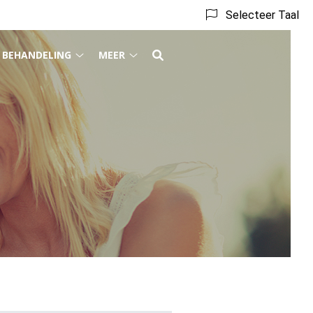
Selecteer Taal
BEHANDELING
MEER
ieven
Behandeling
Meer
bmenu
submenu
submenu