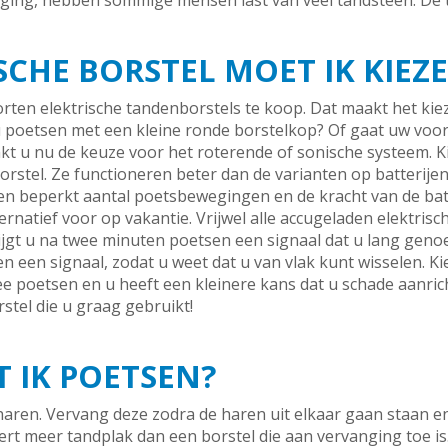
ng, hebben sommige mensen last van veel tandsteen. De 
SCHE BORSTEL MOET IK KIEZ
oorten elektrische tandenborstels te koop. Dat maakt het kie
 u poetsen met een kleine ronde borstelkop? Of gaat uw voo
t u nu de keuze voor het roterende of sonische systeem. Ki
rstel. Ze functioneren beter dan de varianten op batterije
een beperkt aantal poetsbewegingen en de kracht van de batte
lternatief voor op vakantie. Vrijwel alle accugeladen elektr
krijgt u na twee minuten poetsen een signaal dat u lang gen
 een signaal, zodat u weet dat u van vlak kunt wisselen. Kie
mee poetsen en u heeft een kleinere kans dat u schade aanric
stel die u graag gebruikt!
 IK POETSEN?
haren. Vervang deze zodra de haren uit elkaar gaan staan en
ert meer tandplak dan een borstel die aan vervanging toe i