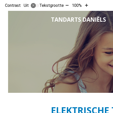
Tekst
Tekst
Contrast
Tekstgrootte
100%
Uit
verkleinen
vergroten
met
met
H
TANDARTS DANIËLS
10%
10%
ELEKTRISCHE