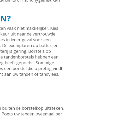
tandarts of mondhygiënist kan
EN?
zen vaak niet makkelijker. Kies
rkeur uit naar de vertrouwde
es in ieder geval voor een
n. De exemplaren op batterijen
rij is gering. Borstels op
ische tandenborstels hebben een
oeg heeft gepoetst. Sommige
s een borstel die u prettig vindt
ht aan uw tanden of tandvlees.
 buiten de borstelkop uitsteken.
s. Poets uw tanden tweemaal per