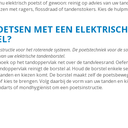
nu elektrisch poetst of gewoon: reinig op advies van uw ta
zen met ragers, flossdraad of tandenstokers. Kies de hulpm
OETSEN MET EEN ELEKTRISCH
L?
structie voor het roterende systeem. De poetstechniek voor de soni
van uw elektrische tandenborstel.
hoek op het tandoppervlak net over de tandvleesrand. Oefen
ndoppervlak reinigt de borstel al. Houd de borstel enkele sec
tanden en kiezen komt. De borstel maakt zelf de poetsbeweg
 kies te brengen. Volg daarbij de vorm van uw tanden en ki
ndarts of mondhygiënist om een poetsinstructie.